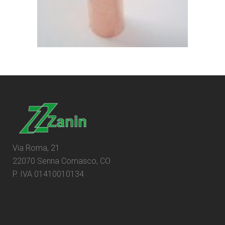
Via Roma, 21
22070 Senna Comasco, CO
P. IVA 01410010134