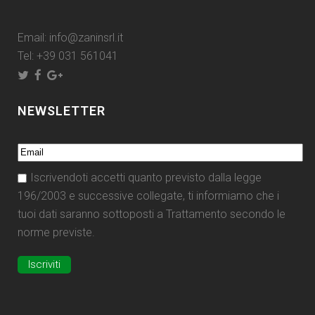
Email:
info@zaninsrl.it
Tel:
+39 031 561041
NEWSLETTER
Iscrivendoti accetti quanto previsto dalla legge
196/2003 e successive collegate, ti informiamo che i
tuoi dati saranno sottoposti a Trattamento secondo le
norme previste.