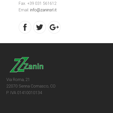
Fax. +39 031 561612
Email:
info@zaninsrl.it
Via Roma, 21
22070 Senna Comasco, CO
P. IVA 01410010134