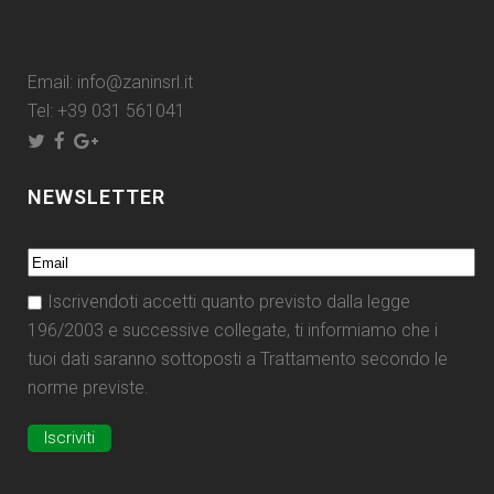
Email:
info@zaninsrl.it
Tel:
+39 031 561041
NEWSLETTER
Iscrivendoti accetti quanto previsto dalla legge
196/2003 e successive collegate, ti informiamo che i
tuoi dati saranno sottoposti a Trattamento secondo le
norme previste.