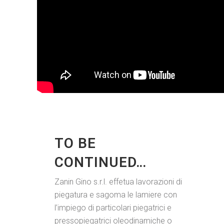
TO BE
CONTINUED…
Zanin Gino s.r.l. effetua lavorazioni di
piegatura e sagoma le lamiere con
l’impiego di particolari piegatrici e
pressopiegatrici oleodinamiche o