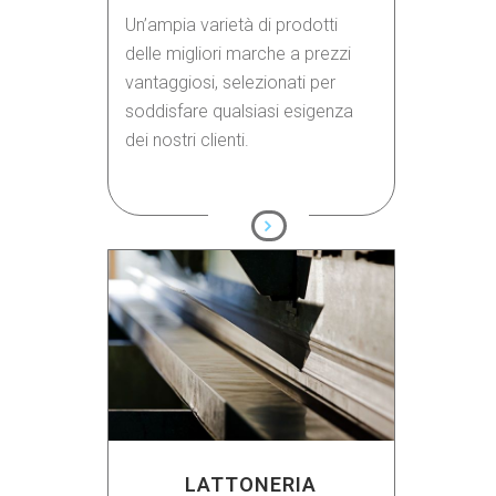
Un’ampia varietà di prodotti
delle migliori marche a prezzi
vantaggiosi, selezionati per
soddisfare qualsiasi esigenza
dei nostri clienti.
LATTONERIA