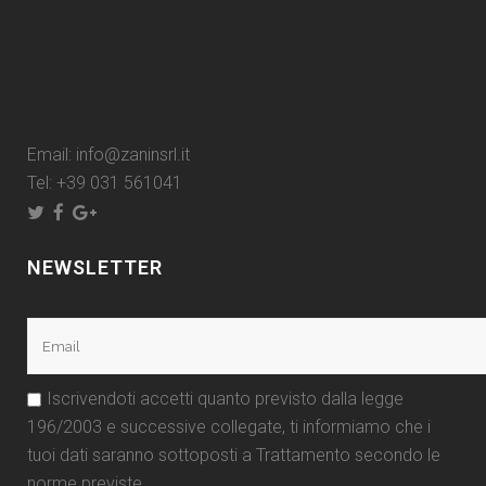
Email:
info@zaninsrl.it
Tel:
+39 031 561041
NEWSLETTER
Iscrivendoti accetti quanto previsto dalla legge
196/2003 e successive collegate, ti informiamo che i
tuoi dati saranno sottoposti a Trattamento secondo le
norme previste.