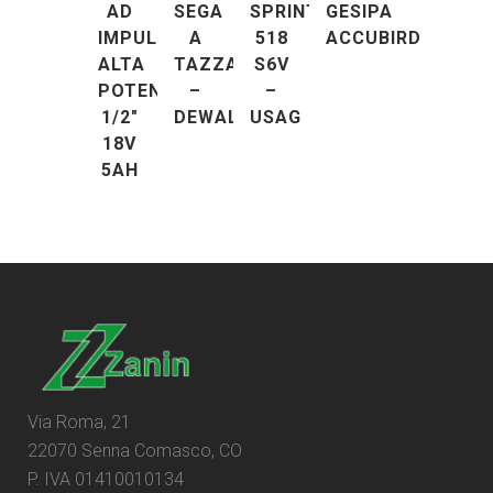
AD
SEGA
SPRINT
GESIPA
IMPULSI
A
518
ACCUBIRD
ALTA
TAZZA
S6V
POTENZA
–
–
1/2″
DEWALT
USAG
18V
5AH
Via Roma, 21
22070 Senna Comasco, CO
P. IVA 01410010134