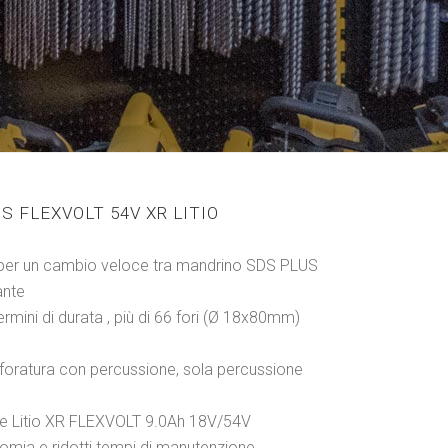
 FLEXVOLT 54V XR LITIO
per un cambio veloce tra mandrino SDS PLUS
ante
ermini di durata , più di 66 fori (Ø 18x80mm)
a, foratura con percussione, sola percussione
erie Litio XR FLEXVOLT 9.0Ah 18V/54V
omia e ridotti tempi di manutenzione