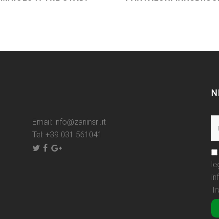
N
Email:
info@zaninsrl.it
Tel:
+39 031 561041
le
in
Tr