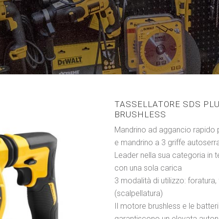
TASSELLATORE SDS PLUS
BRUSHLESS
Mandrino ad aggancio rapido 
e mandrino a 3 griffe autoserr
Leader nella sua categoria in t
con una sola carica
3 modalità di utilizzo: foratur
(scalpellatura)
Il motore brushless e le batt
garantiscono un elevata auton