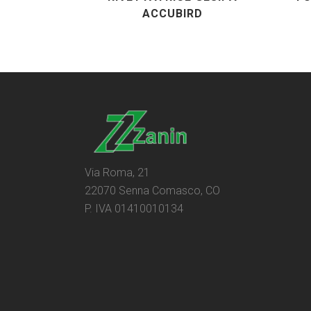
ACCUBIRD
Via Roma, 21
22070 Senna Comasco, CO
P. IVA 01410010134