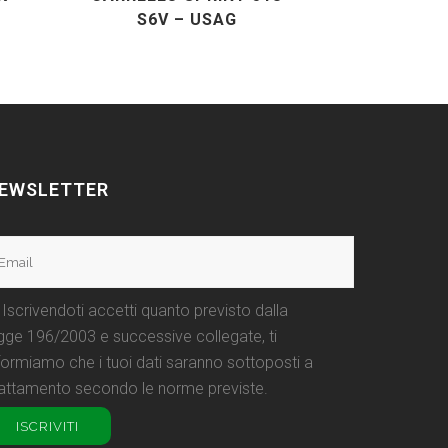
S6V – USAG
EWSLETTER
Iscrivendoti accetti quanto previsto dalla
gge 196/2003 e successive collegate, ti
formiamo che i tuoi dati saranno sottoposti a
attamento secondo le norme previste.