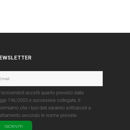
EWSLETTER
Iscrivendoti accetti quanto previsto dalla
gge 196/2003 e successive collegate, ti
formiamo che i tuoi dati saranno sottoposti a
attamento secondo le norme previste.