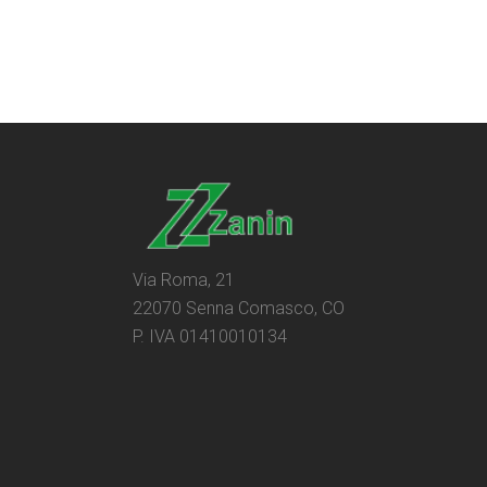
Via Roma, 21
22070 Senna Comasco, CO
P. IVA 01410010134