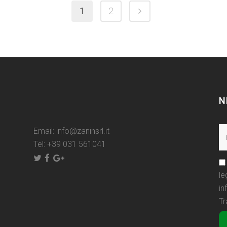
1
2
N
Email:
info@zaninsrl.it
Tel:
+39 031 561041
le
in
Tr